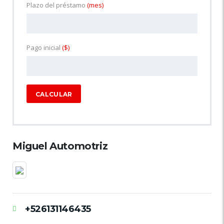
Plazo del préstamo
(mes)
Pago inicial
($)
CALCULAR
Miguel Automotriz
+526131146435