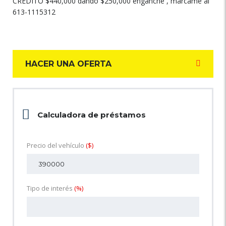
CRÉDITO $440,000 dando $250,000 enganche , márcame al
613-1115312
HACER UNA OFERTA
Calculadora de préstamos
Precio del vehículo
($)
Tipo de interés
(%)