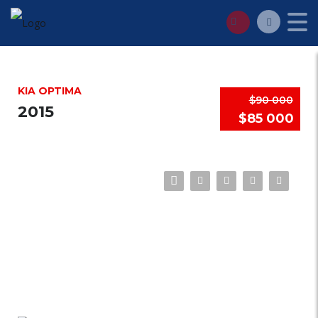
KIA OPTIMA
$90 000
2015
$85 000